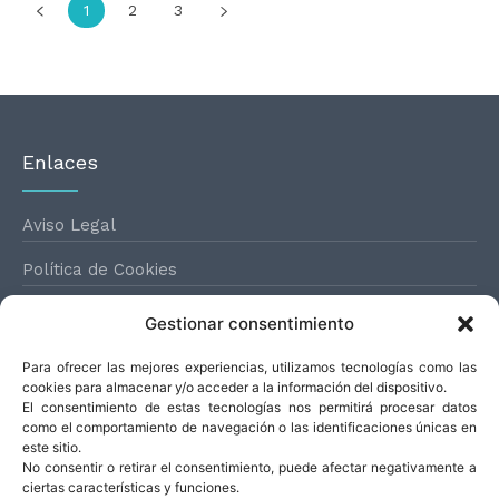
1
2
3
Enlaces
Aviso Legal
Política de Cookies
Política de Privacidad
Gestionar consentimiento
Para ofrecer las mejores experiencias, utilizamos tecnologías como las
Horario
cookies para almacenar y/o acceder a la información del dispositivo.
El consentimiento de estas tecnologías nos permitirá procesar datos
como el comportamiento de navegación o las identificaciones únicas en
este sitio.
Lunes a jueves: 16:30 - 19:30
No consentir o retirar el consentimiento, puede afectar negativamente a
ciertas características y funciones.